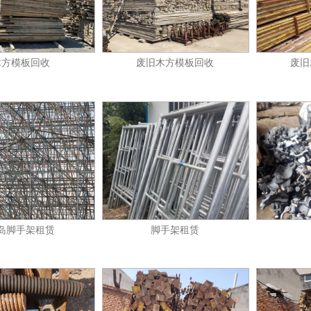
木方模板回收
废旧木方模板回收
废旧
岛脚手架租赁
脚手架租赁