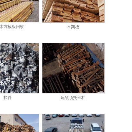
木方模板回收
木架板
扣件
建筑顶托丝杠