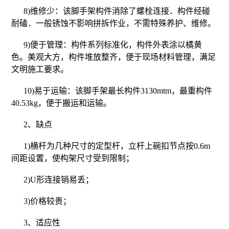
8)维修少：该脚手架构件消除了螺栓连接．构件经碰
耐磕．一般锈蚀不影响拼拆作业，不需特殊养护、维修。
9)便于管理：构件系列标准化，构件外表涂以橘黄
色。美观大方，构件堆放整齐，便于现场材料管理，满足
文明施工要求。
10)易于运输：该脚手架最长构件3130mtm，最重构件
40.53kg，便于搬运和运输。
2、缺点
1)横杆为几种尺寸的定型杆，立杆上碗扣节点按0.6m
间距设置，使构架尺寸受到限制；
2)U形连接销易丢；
3)价格较贵；
3、适应性