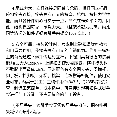
4)承载力大：立杆连接是同轴心承插，横杆同立杆靠
碗扣接头连接，接头具有可靠的抗弯、抗剪、抗扭力学性
能。而且各杆件轴心线交于一点，节点在框架平面内，因
此，结构稳固可靠，承载力大。（整架承载力提高，约比
同等清况的扣件式钢管脚手架提高15%以上，）
5)安全可靠：接头设计时，考虑到上碗扣螺旋摩擦力
和自重力作用，使接头具有可靠的自锁能力。作用于横杆
上的荷载通过下碗扣传递给立杆，下碗扣具有很强的抗剪
能力(最大为199kN)。上碗扣即使没被压紧，横杆接头也
不致脱出而造成事故。同时配备有安全网支架，间横杆，
脚手板，挡脚板，架梯。挑粱．连墙撑等杆配件，使用安
全可靠。6)易于加工：主构件用Φ48×3.5、Q235B焊接钢
管，制造工艺简单，成本适中，可直接对现有扣件式脚手
架进行加工改造．不需要复杂的加工设备。
7)不易丢失：该脚手架无零散易丢失扣件，把构件丢
失减少到最小程度。