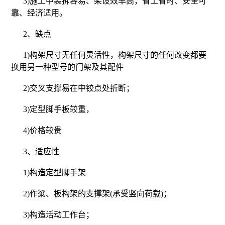
3)施工中装拆容易、架设效率高，省工省时、安全可
靠、经济适用。
2、缺点
1)构架尺寸无任何灵活性，构架尺寸的任何改变都要
换用另一种型号的门架及其配件
2)交叉支撑易在中铰点处折断；
3)定型脚手板较重，
4)价格较贵
3、适应性
1)构造定型脚手架
2)作粱、板构架的支撑架(承受竖向荷载)；
3)构造活动工作台；