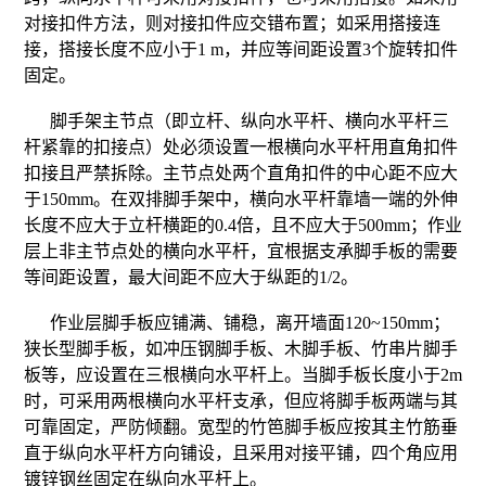
对接扣件方法，则对接扣件应交错布置；如采用搭接连
接，搭接长度不应小于1 m，并应等间距设置3个旋转扣件
固定。
脚手架主节点（即立杆、纵向水平杆、横向水平杆三
杆紧靠的扣接点）处必须设置一根横向水平杆用直角扣件
扣接且严禁拆除。主节点处两个直角扣件的中心距不应大
于150mm。在双排脚手架中，横向水平杆靠墙一端的外伸
长度不应大于立杆横距的0.4倍，且不应大于500mm；作业
层上非主节点处的横向水平杆，宜根据支承脚手板的需要
等间距设置，最大间距不应大于纵距的1/2。
作业层脚手板应铺满、铺稳，离开墙面120~150mm；
狭长型脚手板，如冲压钢脚手板、木脚手板、竹串片脚手
板等，应设置在三根横向水平杆上。当脚手板长度小于2m
时，可采用两根横向水平杆支承，但应将脚手板两端与其
可靠固定，严防倾翻。宽型的竹笆脚手板应按其主竹筋垂
直于纵向水平杆方向铺设，且采用对接平铺，四个角应用
镀锌钢丝固定在纵向水平杆上。