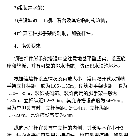
2)组装井字架；
3)搭设坡道、工棚、看台及其它临时构筑物，
4)作其它种脚手架的辅助，加强杆件；
4、搭设要求
钢管扣件脚手架搭设中应注意地基平整坚实，设置底
座和垫板，并有可靠的排水措施，防止积水浸泡地基。
根据连墙杆设置情况及荷载大小，常用敞开式双排脚
手架立杆横距一般为1.05~1.55m，砌筑脚手架步距一般为
1.20~1.35m，装饰或砌筑、装饰两用的脚手架一般为
1.80m，立杆纵距1.2~2.0m。其允许搭设高度为34~50m。
当为单排设置时，立杆横距1.2~1.4 m，立杆纵距
1.5~2.0m。允许搭设高度为24m。
纵向水平杆宜设置在立杆的内侧，其长度不宜小于3
跨，纵向水平杆可采用对接扣件，也可采用搭接。如采用