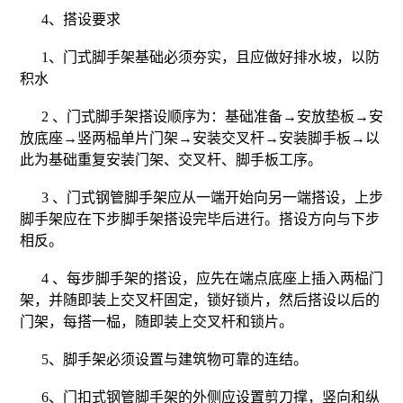
4、搭设要求
1、门式脚手架基础必须夯实，且应做好排水坡，以防
积水
2 、门式脚手架搭设顺序为：基础准备→安放垫板→安
放底座→竖两榀单片门架→安装交叉杆→安装脚手板→以
此为基础重复安装门架、交叉杆、脚手板工序。
3 、门式钢管脚手架应从一端开始向另一端搭设，上步
脚手架应在下步脚手架搭设完毕后进行。搭设方向与下步
相反。
4 、每步脚手架的搭设，应先在端点底座上插入两榀门
架，并随即装上交叉杆固定，锁好锁片，然后搭设以后的
门架，每搭一榀，随即装上交叉杆和锁片。
5、脚手架必须设置与建筑物可靠的连结。
6、门扣式钢管脚手架的外侧应设置剪刀撑，竖向和纵