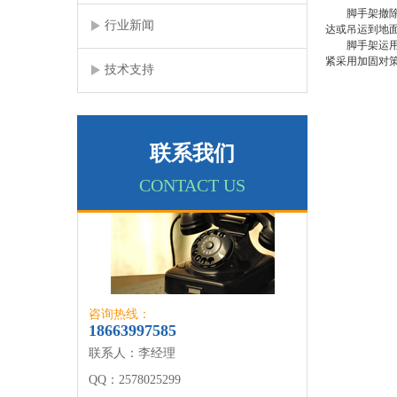
脚手架撤除时
行业新闻
达或吊运到地
脚手架运用前
紧采用加固对
技术支持
联系我们
CONTACT US
咨询热线：
18663997585
联系人：李经理
QQ：2578025299